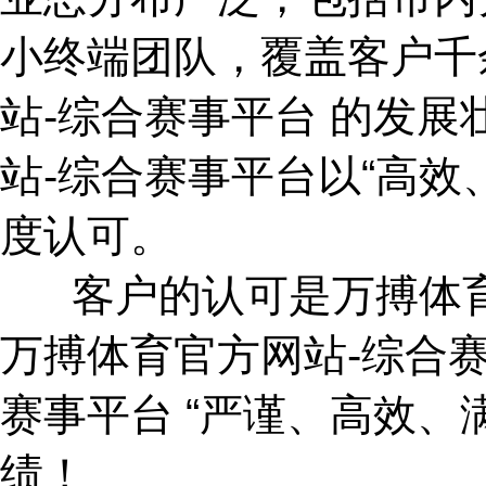
小终端团队，覆盖客户千余家
站-综合赛事平台 的发展壮大
站-综合赛事平台以“高
度认可。
客户的认可是万搏体
万搏体育官方网站-综合
赛事平台 “严谨、高效
绩！