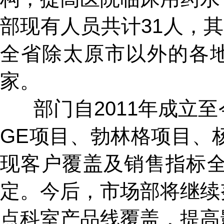
部现有人员共计31人，
全省除太原市以外的各地
家。
部门自2011年成立至
GE项目、勃林格项目、
现客户覆盖及销售指标全面
定。今后，市场部将继续
点科室产品线覆盖，提高