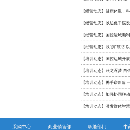
【经营动态】
健康体重，科
【经营动态】
以述促干谋发
【经营动态】
国控运城顺利
【经营动态】
以“演”筑防 以
【培训动态】
国控运城开展
【培训动态】
跃龙逐梦 自
【培训动态】
携手谱新篇 
【培训动态】
加强协同联动
【培训动态】
激发群体智慧
采购中心
商业销售部
职能部门
中