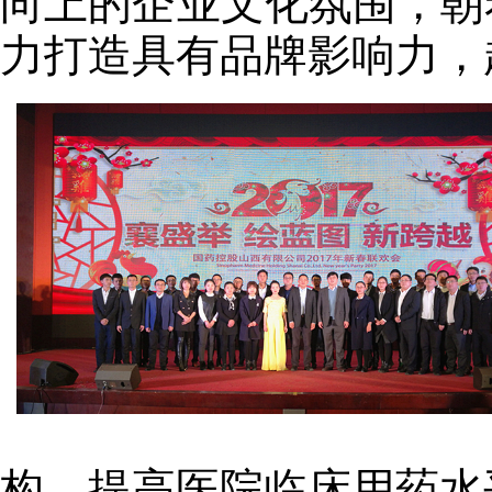
向上的企业文化氛围，朝
力打造具有品牌影响力，
构，提高医院临床用药水