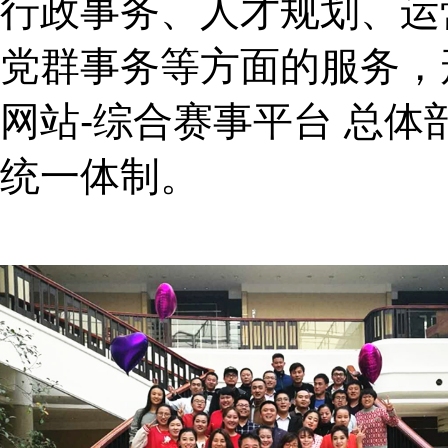
行政事务、人才规划、运
党群事务等方面的服务，
网站-综合赛事平台 总
统一体制。